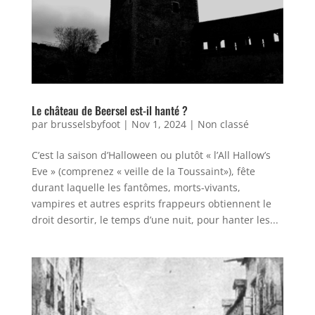
Le château de Beersel est-il hanté ?
par
brusselsbyfoot
|
Nov 1, 2024
|
Non classé
C’est la saison d’Halloween ou plutôt « l’All Hallow’s
Eve » (comprenez « veille de la Toussaint»), fête
durant laquelle les fantômes, morts-vivants,
vampires et autres esprits frappeurs obtiennent le
droit desortir, le temps d’une nuit, pour hanter les...