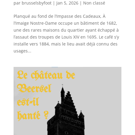
par
brusselsbyfoot
|
Jan 5, 2026
|
Non classé
Planqué au fond de l’Impasse des Cadeaux, À
l’Imaige Nostre-Dame occupe un bâtiment de 1682,
une des rares maisons du quartier ayant échappé à
l’assaut des troupes de Louis XIV en 1695. Le café s’y
installe vers 1884, mais le lieu avait déjà connu des
usages...