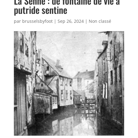
La Senne : de fontaine de vie à
putride sentine
par
brusselsbyfoot
|
Sep 26, 2024
|
Non classé