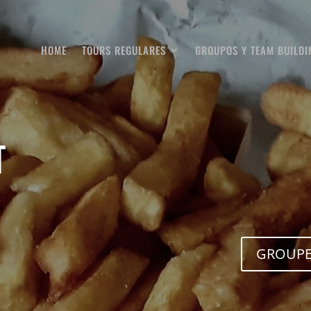
HOME
TOURS REGULARES
GROUPOS Y TEAM BUILDI
T
GROUPE