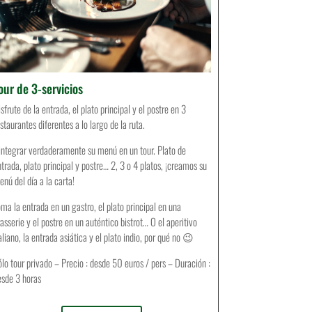
our de 3-servicios
sfrute de la entrada, el plato principal y el postre en 3
staurantes diferentes a lo largo de la ruta.
integrar verdaderamente su menú en un tour. Plato de
trada, plato principal y postre… 2, 3 o 4 platos, ¡creamos su
nú del día a la carta!
ma la entrada en un gastro, el plato principal en una
asserie y el postre en un auténtico bistrot… O el aperitivo
aliano, la entrada asiática y el plato indio, por qué no 😉
ólo tour privado – Precio : desde 50 euros / pers – Duración :
esde 3 horas