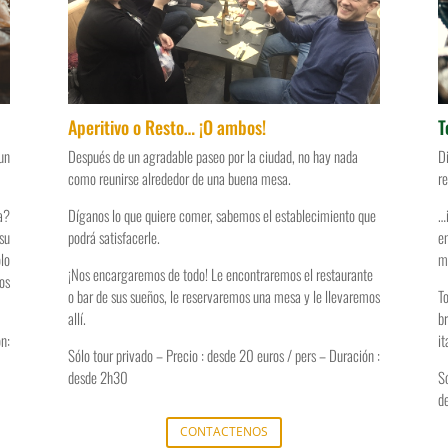
Aperitivo o Resto… ¡O ambos!
T
un
Después de un agradable paseo por la ciudad, no hay nada
Di
como reunirse alrededor de una buena mesa.
re
a?
Díganos lo que quiere comer, sabemos el establecimiento que
…
su
podrá satisfacerle.
en
lo
me
¡Nos encargaremos de todo! Le encontraremos el restaurante
os
o bar de sus sueños, le reservaremos una mesa y le llevaremos
To
allí.
br
n:
it
Sólo tour privado – Precio : desde 20 euros / pers – Duración :
desde 2h30
S
d
CONTACTENOS