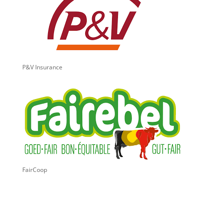
P&V Insurance
FairCoop