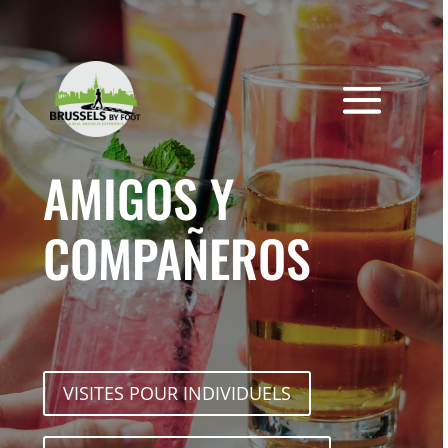
Skip
to
content
AMIGOS Y
COMPAÑEROS
VISITES POUR INDIVIDUELS